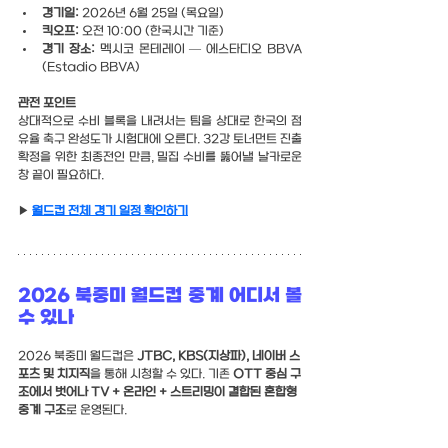
경기일:
 2026년 6월 25일 (목요일)
킥오프:
 오전 10:00 (한국시간 기준)
경기 장소:
 멕시코 몬테레이 — 에스타디오 BBVA 
(Estadio BBVA)
관전 포인트
상대적으로 수비 블록을 내려서는 팀을 상대로 한국의 점
유율 축구 완성도가 시험대에 오른다. 32강 토너먼트 진출 
확정을 위한 최종전인 만큼, 밀집 수비를 뚫어낼 날카로운 
창 끝이 필요하다.
▶ 
월드컵 전체 경기 일정 확인하기
2026 북중미 월드컵 중계 어디서 볼 
수 있나
2026 북중미 월드컵은 
JTBC, KBS(지상파), 네이버 스
포츠 및 치지직
을 통해 시청할 수 있다. 기존 
OTT 중심 구
조에서 벗어나 TV + 온라인 + 스트리밍이 결합된 혼합형 
중계 구조
로 운영된다.