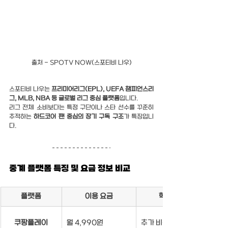
출처 - SPOTV NOW(스포티비 나우)
스포티비 나우는 
프리미어리그(EPL), UEFA 챔피언스리
그, MLB, NBA 등 글로벌 리그 중심 플랫폼
입니다.
리그 전체 소비보다는 특정 구단이나 스타 선수를 꾸준히 
추적하는 
하드코어 팬 중심의 장기 구독 구조
가 특징입니
다.
중계 플랫폼 특징 및 요금 정보 비교
플랫폼
이용 요금
핵심 강점
쿠팡플레이
월 4,990원
추가 비용 X