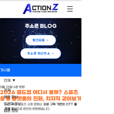
주소콘 BLOG
링크모음
주소콘 최신주소
게시물
전체
5월 25일
6분 분량
전체
2026 월드컵 어디서 볼까? 스포츠
영화 정보
중계 플랫폼의 진화, 치지직 같이보기
드라마 정보
최근 국내 스포츠 시청 문화는 
유료 구독 기반의 OTT 플
랫폼 중심
으로 완전히 변화했습니다.
웹툰 정보