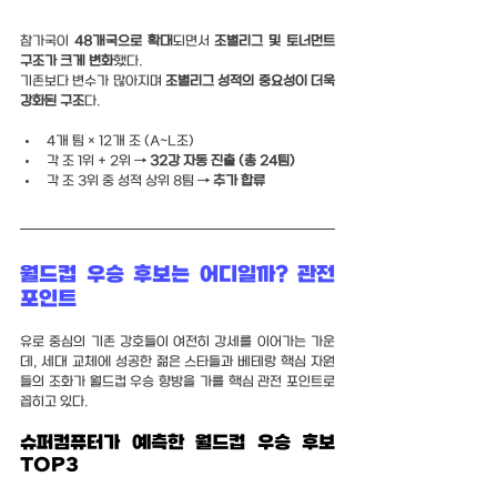
참가국이 
48개국으로 확대
되면서 
조별리그 및 토너먼트 
구조가 크게 변화
했다.
기존보다 변수가 많아지며 
조별리그 성적의 중요성이 더욱 
강화된 구조
다.
4개 팀 × 12개 조 (A~L조)
각 조 1위 + 2위 → 
32강 자동 진출 (총 24팀)
각 조 3위 중 성적 상위 8팀 → 
추가 합류
월드컵 우승 후보는 어디일까? 관전 
포인트
유로 중심의 기존 강호들이 여전히 강세를 이어가는 가운
데, 세대 교체에 성공한 젊은 스타들과 베테랑 핵심 자원
들의 조화가 월드컵 우승 향방을 가를 핵심 관전 포인트로 
꼽히고 있다.
슈퍼컴퓨터가 예측한 월드컵 우승 후보 
TOP3