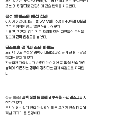
수비 시에는 
5-2-3 형태
, 빌드업 단계에서는 
3-2-4-1 
또는 3-5 형태
로 전환하며 전술 변화를 시도한다.
공수 밸런스와 예선 성과
아시아 예선에서는 
11승 5무 무패
, 16경기 
40득점 8실점
으로 안정적인 공수 밸런스를 보여줬다.
손흥민, 김민재, 이강인 등 유럽파 핵심 자원들이 중심을 
잡으며 
전력 완성도
를 높였다.
단조로운 공격과 스타 의존도
스리백 구조 특성상 윙백이 내려앉으면 공격 전개가 답답
해지는 문제가 있다.
전술적인 다양성보다 손흥민과 이강인 등 
핵심 선수 개인 
능력에 의존하는 경향이 강하다
는 점이 약점으로 지적된
다.
전문가들은 
포백 전환 등 플랜 B 부족을 주요 리스크로 지
적
하고 있다.
본선에서는 상대 전력과 상황에 따른 유연한 전술 대응이 
핵심 과제가 될 전망이다.