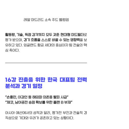
레알 마드리드 소속 주드 벨링엄
활동량, 기술, 득점 감각까지 모두 갖춘 현대형 미드필더
로 
평가 받으며, 
경기 흐름을 스스로 바꿀 수 있는 영향력
을 보
유하고 있다. 잉글랜드 황금 세대의 중심이자 팀 전술의 핵
심 축이다.
16강 진출을 위한 한국 대표팀 전력 
분석과 경기 일정
"손흥민, 이강인 등 해외파 의존증 탈피 시급"
"체코, 남아공전 승점 확보를 위한 플랜 B 부재"
아시아 예선에서의 성적과 달리, 평가전 부진과 전술적 경
직성으로 기대와 우려가 공존하고 있는 상황이다.