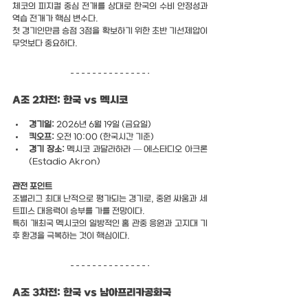
체코의 피지컬 중심 전개를 상대로 한국의 수비 안정성과 
역습 전개가 핵심 변수다.
첫 경기인만큼 승점 3점을 확보하기 위한 초반 기선제압이 
무엇보다 중요하다.
A조 2차전: 한국 vs 멕시코
경기일:
 2026년 6월 19일 (금요일)
킥오프:
 오전 10:00 (한국시간 기준)
경기 장소:
 멕시코 과달라하라 — 에스타디오 아크론 
(Estadio Akron)
관전 포인트
조별리그 최대 난적으로 평가되는 경기로, 중원 싸움과 세
트피스 대응력이 승부를 가를 전망이다. 
특히 개최국 멕시코의 일방적인 홈 관중 응원과 고지대 기
후 환경을 극복하는 것이 핵심이다.
A조 3차전: 한국 vs 남아프리카공화국