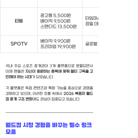
광고형 5,500원
타임머신 돌려보기, 
티빙
베이직 9,500원
정밀 데이터 제공
스탠다드 13,500원
베이직 9,900원
SPOTV
글로벌 스포츠 전문
프리미엄 19,900원
국내 주요 스포츠 중계권이 3개 플랫폼으로 분할되면서 
이제 팬들은 
자신이 응원하는 종목에 맞춰 멀티 구독을 고
민해야 하는 시대
가 되었습니다.
각 플랫폼은 독점 콘텐츠와 특화 기능을 중심으로 경쟁을 
강화하고 있으며, 이러한 흐름 속에서 
2026 북중미 월드
컵 중계 구조 변화
에도 관심이 집중되고 있습니다.
월드컵 시청 경험을 바꾸는 필수 
링크
모음