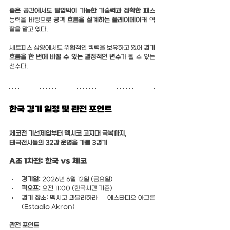
좁은 공간에서도 탈압박이 가능한 기술력과 정확한 패스
능력을 바탕으로 
공격 흐름을 설계하는 플레이메이커 
역
할을 맡고 있다.
세트피스 상황에서도 위협적인 킥력을 보유하고 있어 
경기 
흐름을 한 번에 바꿀 수 있는 결정적인 변수
가 될 수 있는 
선수다.
한국 경기 일정 및 관전 포인트
체코전 기선제압부터 멕시코 고지대 극복까지,
태극전사들의 32강 운명을 가를 3경기
A조 1차전: 한국 vs 체코
경기일:
 2026년 6월 12일 (금요일)
킥오프:
 오전 11:00 (한국시간 기준)
경기 장소:
 멕시코 과달라하라 — 에스타디오 아크론 
(Estadio Akron)
관전 포인트