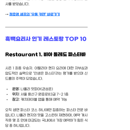
사를 받았습니다.
→ 
정호영 셰프의 '우동 카덴' 바로가기
흑백요리사 인기 레스토랑 TOP 10
Restaurant 1. 비아 톨레도 파스타바
시즌 1 최종 우승자. 이탈리아 현지 요리에 대한 자부심과 
압도적인 실력으로 '인생은 파스타'라는 평가를 받으며 신
드롬의 주역이 되었습니다.
운영:
 나폴리 맛피아(권성준)
위치:
 서울 용산구 원효로83길 7-2 1층
참고: 
캐치테이블 앱을 통해 예약 가능
오직 생면 파스타 코스 하나에만 집중하는 파스타 전문 바
입니다. 나폴리 현지의 맛을 고스란히 재현하며, 예약 개시 
직후 몇 초 만에 마감되는 국내에서 가장 예약하기 힘든 식
당 중 하나입니다.