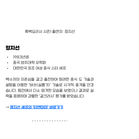
흑백요리사 시즌1 출연자: 정지선
정지선
1983년생
중국 양주대학 유학파
대한민국 최초 여성 중식 스타 셰프
백수저의 자존심을 걸고 출전하여 화려한 중식 도 기술과 
설탕을 이용한 '바쓰(실뽑기)' 기술로 시각적 충격을 안겼
습니다. 팀전에서 다소 엄격한 모습을 보였으나 결과로 실
력을 증명하며 강렬한 '걸크러시' 평가를 받았습니다.
→ 
정지선 셰프의 '티엔미미' 바로가기