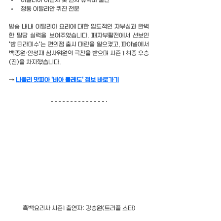
이탈리아 이민자 및 현지 유학파 출신
정통 이탈리안 퀴진 전문
방송 내내 이탈리아 요리에 대한 압도적인 자부심과 완벽
한 밀당 실력을 보여주었습니다. 패자부활전에서 선보인 
'밤 티라미수'는 편의점 출시 대란을 일으켰고, 파이널에서 
백종원·안성재 심사위원의 극찬을 받으며 시즌 1 최종 우승
(진)을 차지했습니다.
→ 
나폴리 맛피아 '비아 톨레도' 정보 바로가기
흑백요리사 시즌1 출연자: 강승원(트리플 스타)