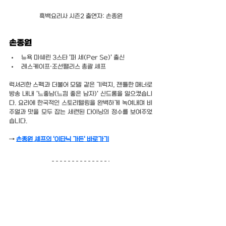
흑백요리사 시즌2 출연자: 손종원
손종원
뉴욕 미쉐린 3스타 '퍼 세(Per Se)' 출신
레스케이프·조선팰리스 총괄 셰프
럭셔리한 스펙과 더불어 모델 같은 기럭지, 젠틀한 매너로 
방송 내내 '느좋남(느낌 좋은 남자)' 신드롬을 일으켰습니
다. 요리에 한국적인 스토리텔링을 완벽하게 녹여내며 비
주얼과 맛을 모두 잡는 세련된 다이닝의 정수를 보여주었
습니다.
→
손종원 셰프의 '이타닉 가든' 바로가기