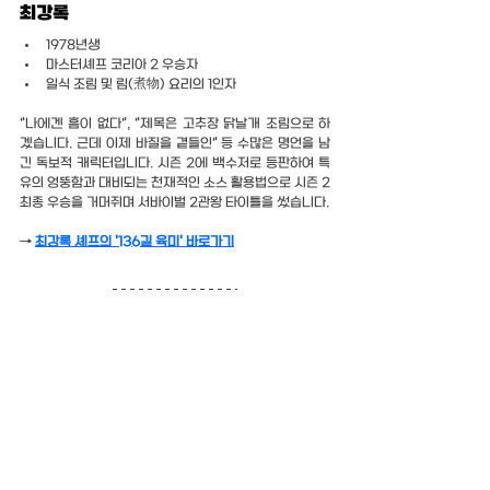
최강록
1978년생
마스터셰프 코리아 2 우승자
일식 조림 및 림(煮物) 요리의 1인자
"나에겐 흠이 없다", "제목은 고추장 닭날개 조림으로 하
겠습니다. 근데 이제 바질을 곁들인" 등 수많은 명언을 남
긴 독보적 캐릭터입니다. 시즌 2에 백수저로 등판하여 특
유의 엉뚱함과 대비되는 천재적인 소스 활용법으로 시즌 2 
최종 우승을 거머쥐며 서바이벌 2관왕 타이틀을 썼습니다.
→ 
최강록 셰프의 '136길 육미' 바로가기