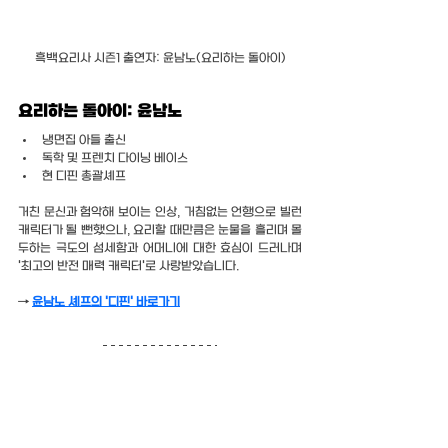
흑백요리사 시즌1 출연자: 윤남노(요리하는 돌아이)
요리하는 돌아이: 윤남노
냉면집 아들 출신
독학 및 프렌치 다이닝 베이스
현 디핀 총괄셰프
거친 문신과 험악해 보이는 인상, 거침없는 언행으로 빌런 
캐릭터가 될 뻔했으나, 요리할 때만큼은 눈물을 흘리며 몰
두하는 극도의 섬세함과 어머니에 대한 효심이 드러나며 
'최고의 반전 매력 캐릭터'로 사랑받았습니다.
→ 
윤남노 셰프의 '디핀' 바로가기