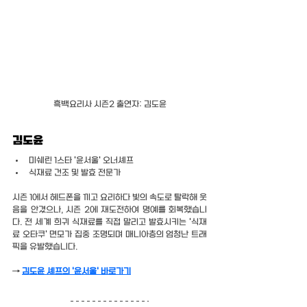
흑백요리사 시즌2 출연자: 김도윤
김도윤
미쉐린 1스타 '윤서울' 오너셰프
식재료 건조 및 발효 전문가
시즌 1에서 헤드폰을 끼고 요리하다 빛의 속도로 탈락해 웃
음을 안겼으나, 시즌 2에 재도전하여 명예를 회복했습니
다. 전 세계 희귀 식재료를 직접 말리고 발효시키는 '식재
료 오타쿠' 면모가 집중 조명되며 매니아층의 엄청난 트래
픽을 유발했습니다.
→ 
김도윤 셰프의 '윤서울' 바로가기