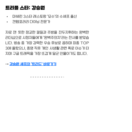
트리플 스타: 강승원
미쉐린 3스타 레스토랑 '모수'의 수셰프 출신
컨템포러리 다이닝 전문가
자로 잰 듯한 정교한 칼질과 주방을 진두지휘하는 완벽한 
리더십으로 시청자들에게 '완벽주의자'라는 찬사를 받았습
니다. 방송 중 가장 강력한 우승 후보로 꼽히며 최종 TOP 
3에 올랐으나, 종영 직후 개인 사생활 관련 폭로 이슈가 터
지며 구글 트래픽을 가장 뜨겁게 달군 인물이기도 합니다.
→ 
강승원 셰프의 '트리드' 바로가기