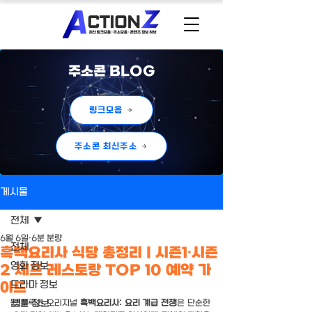
주소콘 BLOG
링크모음
주소콘 최신주소
게시물
전체
6월 6일
6분 분량
전체
흑백요리사 식당 총정리 | 시즌1·시즌
영화 정보
2 셰프 레스토랑 TOP 10 예약 가
드라마 정보
이드
웹툰 정보
넷플릭스 오리지널 
흑백요리사: 요리 계급 전쟁
은 단순한 