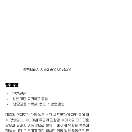
흑백요리사 시즌2 출연자: 정호영
정호영
1976년생
일본 카덴 요리학교 졸업
'냉장고를 부탁해' 등 다수 방송 출연
대중적 인지도가 가장 높은 스타 셰프였기에 자칫 독이 될 
수 있었으나, 서바이벌 특유의 긴장감 속에서도 대가다운 
칼질과 유쾌한 예능감으로 분위기 메이커 역할을 톡톡히 
해냈습니다. 기본기가 가장 확실한 정통 일식 우동으로 찬