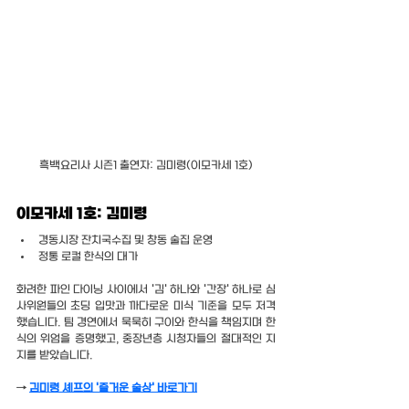
흑백요리사 시즌1 출연자: 김미령(이모카세 1호)
이모카세 1호: 김미령
경동시장 잔치국수집 및 창동 술집 운영
정통 로컬 한식의 대가
화려한 파인 다이닝 사이에서 '김' 하나와 '간장' 하나로 심
사위원들의 초딩 입맛과 까다로운 미식 기준을 모두 저격
했습니다. 팀 경연에서 묵묵히 구이와 한식을 책임지며 한
식의 위엄을 증명했고, 중장년층 시청자들의 절대적인 지
지를 받았습니다.
→ 
김미령 셰프의 '즐거운 술상' 바로가기