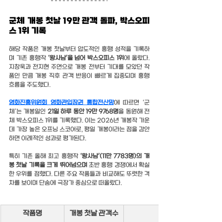
군체 개봉 첫날 19만 관객 돌파, 박스오피
스 1위 기록
해당 작품은 개봉 첫날부터 압도적인 흥행 성적을 기록하
며 기존 흥행작 
‘왕사남’을 넘어 박스오피스 1위
에 올랐다. 
지창욱과 전지현 주연으로 개봉 전부터 기대를 모았던 작
품인 만큼 개봉 직후 관객 반응이 빠르게 집중되며 흥행 
흐름을 주도했다.
영화진흥위원회 영화관입장권 통합전산망
에 따르면 ‘군
체’는 개봉일인 
21일 하루 동안 19만 9768명
을 동원해 전
체 박스오피스 1위를 기록했다. 이는 2026년 개봉작 가운
데 가장 높은 오프닝 스코어로, 평일 개봉이라는 점을 감안
하면 이례적인 성과로 평가된다.
특히 기존 올해 최고 흥행작 
‘왕사남’(11만 7783명)의 개
봉 첫날 기록을 크게 뛰어넘으며
 초반 흥행 경쟁에서 확실
한 우위를 점했다. 다른 주요 작품들과 비교해도 뚜렷한 격
차를 보이며 단숨에 극장가 중심으로 떠올랐다.
작품명
개봉 첫날 관객수