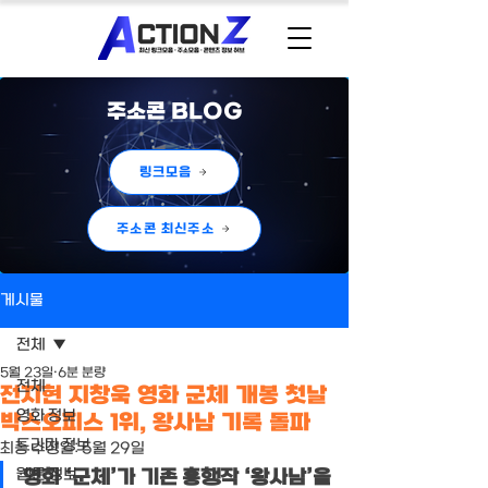
주소콘 BLOG
링크모음
주소콘 최신주소
게시물
전체
5월 23일
6분 분량
전체
전지현 지창욱 영화 군체 개봉 첫날
영화 정보
박스오피스 1위, 왕사남 기록 돌파
드라마 정보
최종 수정일:
5월 29일
웹툰 정보
영화 ‘군체’가 기존 흥행작 ‘왕사남’을 