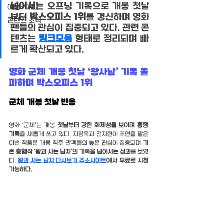
넘어서
는 오프닝 기록으로 개봉 첫날
예능-애니
부터 
박스오피스 1위
를 경신하며 영화 
콘텐츠 소식
팬들의 관심이 집중되고 있다. 관련 콘
텐츠는 
링크모음
 형태로 정리되며 빠
르게 확산되고 있다.
영화 군체 개봉 첫날 ‘왕사남’ 기록 돌
파하며 박스오피스 1위
군체 개봉 첫날 반응
영화 ‘군체’는 개봉 
첫날부터 강한 화제성을 보이며 흥행 
기록
을 새롭게 쓰고 있다. 지창욱과 전지현이 주연을 맡은 
이번 작품은 개봉 직후 관객들의 높은 관심이 집중되며 
기
존 흥행작 ‘왕과 사는 남자’의 기록을 넘어서는 성과
를 보였
다. 
왕과 사는 남자 다시보기 주소사이트
에서 무료로 시청 
가능하다.