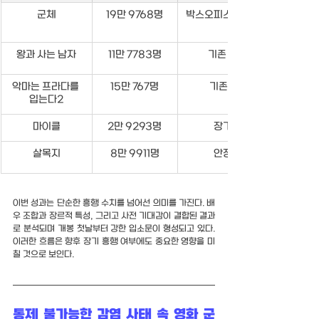
군체
19만 9768명
박스오피스 1위, 2026년 최고 
왕과 사는 남자
11만 7783명
기존 올해 최고 기록
악마는 프라다를 
15만 767명
기존 최상위 오프닝
입는다2
마이클
2만 9293명
장기 흥행형 작품
살목지
8만 9911명
안정적 중박 흥행
이번 성과는 단순한 흥행 수치를 넘어선 의미를 가진다. 배
우 조합과 장르적 특성, 그리고 사전 기대감이 결합된 결과
로 분석되며 개봉 첫날부터 강한 입소문이 형성되고 있다. 
이러한 흐름은 향후 장기 흥행 여부에도 중요한 영향을 미
칠 것으로 보인다.
통제 불가능한 감염 사태 속 영화 군