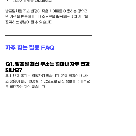
사용하기 쉬운 인터페이스
밤포탈처럼 주소 변경이 잦은 사이트를 이용하는 경우라
면 검색을 반복하기보다 주소콘을 활용하는 것이 시간을 
절약하는 방법이 될 수 있습니다.
자주 찾는 질문 FAQ
Q1. 밤포탈 최신 주소는 얼마나 자주 변경
되나요?
주소 변경 주기는 일정하지 않습니다. 운영 환경이나 서비
스 상황에 따라 변경될 수 있으므로 최신 정보를 주기적으
로 확인하는 것이 좋습니다.
Q2. 주소콘에서는 밤포탈 외에도 다른 사
이트를 확인할 수 있나요?
네. 주소콘에서는 밤포탈뿐 아니라 다양한 
다시보기
 사이
트, 웹툰, 커뮤니티, 스포츠 등 여러 카테고리의 최신 주소
를 함께 확인할 수 있습니다.