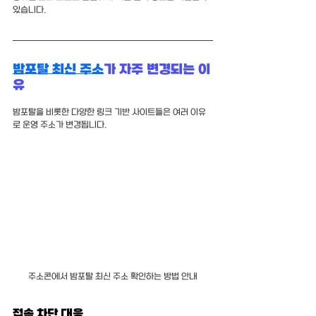
있습니다.
밤포탈 최신 주소
가 자주 변경되는 이
유
밤포탈을 비롯한 다양한 링크 기반 사이트들은 여러 이유
로 운영 주소가 변경됩니다.
주소콘에서 밤포탈 최신 주소 확인하는 방법 안내
접속 차단 대응