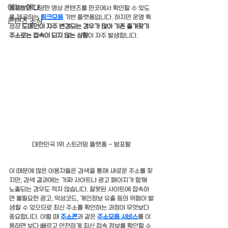
예능-애니
밤포탈은 다양한 영상 콘텐츠를 한곳에서 확인할 수 있도
록 제공하는 
링크모음
 기반 플랫폼입니다. 하지만 운영 특
콘텐츠 소식
성상 
도메인이 자주 변경되는 경우가 많아 기존 즐겨찾기 
주소로는 접속이 되지 않는 상황
이 자주 발생합니다. 
대한민국 1위 스트리밍 플랫폼 - 밤포탈
이 때문에 많은 이용자들은 검색을 통해 새로운 주소를 찾
지만, 검색 결과에는 가짜 사이트나 광고 페이지가 함께 
노출되는 경우도 적지 않습니다. 잘못된 사이트에 접속하
면 불필요한 광고, 악성코드, 개인정보 유출 등의 위험이 발
생할 수 있으므로 최신 주소를 확인하는 과정이 무엇보다 
중요합니다. 이럴 때 
주소콘
과 같은 
주소모음 서비스
를 이
용하면 보다 빠르고 안전하게 최신 접속 정보를 확인할 수 