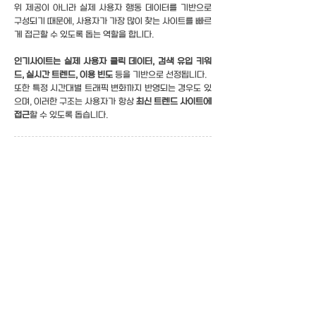
위 제공이 아니라 실제 사용자 행동 데이터를 기반으로
구성되기 때문에, 사용자가 가장 많이 찾는 사이트를 빠르
게 접근할 수 있도록 돕는 역할을 합니다.
인기사이트는 실제 사용자 클릭 데이터, 검색 유입 키워
드, 실시간 트렌드, 이용 빈도
등을 기반으로 선정됩니다.
또한 특정 시간대별 트래픽 변화까지 반영되는 경우도 있
으며, 이러한 구조는 사용자가 항상
최신 트렌드 사이트에
접근
할 수 있도록 돕습니다.
주소링을 이용해야 하는 이유
주소링
은 단순 링크모음 사이트가 아니라
최신주소 실시
간 업데이트, 링크모음 사이트 추천 기능, 인기사이트 바
로가기 기능을 통합한 주소모음 플랫폼
입니다. 사용자는
검색 엔진에서 여러 번 주소를 찾을 필요 없이 하나의 페
이지에서 모든 최신 정보를 확인할 수 있으며,
접속 오류
문제와 주소 변경 문제를 동시에 해결
할 수 있습니다.
또한 다양한 검색 의도를 하나의 구조로 흡수하도록 설계
되어 있어
“주소모음 사이트 추천”, “링크모음 사이트 바
로가기”, “최신주소 확인 방법”, “인기사이트 접속 방법”,