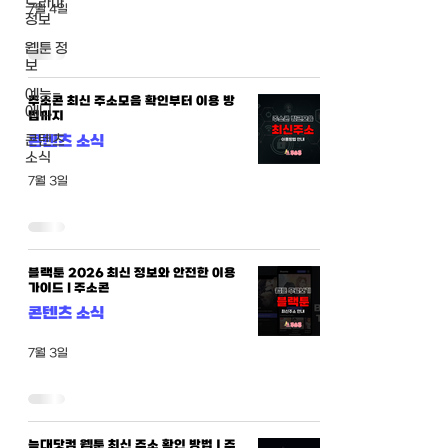
드라마
7월 4일
정보
웹툰 정
보
예능-
주소콘 최신 주소모음 확인부터 이용 방
애니
법까지
콘텐츠
콘텐츠 소식
소식
7월 3일
블랙툰 2026 최신 정보와 안전한 이용
가이드 | 주소콘
콘텐츠 소식
7월 3일
늑대닷컴 웹툰 최신 주소 확인 방법｜주